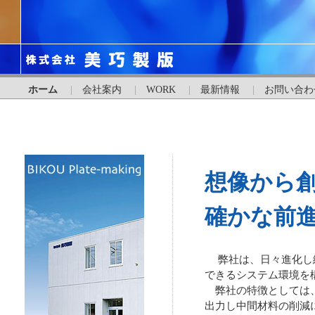
ホーム
|
会社案内
|
WORK
|
最新情報
|
お問い合わ
想像から
確かな前
弊社は、日々進化し続
できるシステム環境を
弊社の特徴としては、今
出力し中間材料の削減